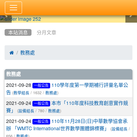
:::
本站消息
分月文章

教務處
文章列表
教務處
2021-09-28
110學年度第一學期補行評量名單公
一般公告
(
/ 1632 /
)
告
教學組長
教務處
2021-09-24
本市「110年度科技教育創意實作競
一般公告
(
/ 780 /
)
賽」
設備組長
教務處
2021-09-24
110年11月28日(日)中華數學協會承
一般公告
(
/
辦 「WMTC International世界數學團體錦標賽」
設備組長
656 /
)
教務處