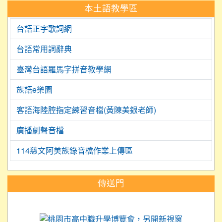
本土語教學區
台語正字歌詞網
台語常用詞辭典
臺灣台語羅馬字拼音教學網
族語e樂園
客語海陸腔指定練習音檔(黃陳美銀老師)
廣播劇聲音檔
114慈文阿美族錄音檔作業上傳區
:::
傳送門
link to https://science.tyc.edu.tw
link to 