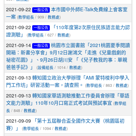
2021-09-22
本市國中外師E-Talk免費線上會客室
一般公告
(
/ 909 /
)
一案
教學組長
教務處
2021-09-22
「110年度第2次原住民族語言能力認
一般公告
(
/ 627 /
)
證測驗」
教學組長
教務處
2021-09-14
桃園市立圖書館「2021桃園夏季閱讀
一般公告
開箱：新書分享會」9月12日謝鴻文「走進《兒童戲劇的
祕密花園》」、9月26日胡川安 「《兒子教我的事：單親
(
/ 1014 /
)
爸爸手記》」
設備組長
教務處
2021-09-13
轉知國立政治大學辦理「AMI 蒙特梭利中學入
(
/ 863 /
)
門工作坊」研習活動一案，請查照。
教學組長
教務處
2021-09-13
轉知國家華語測驗推動工作委員會辦理「華語
(
文能力測驗」110年10月口寫正式考試與預試事宜
教學組
/ 848 /
)
長
教務處
2021-09-09
「第十五屆聯合盃全國作文大賽（桃園區初
(
/ 1094 /
)
賽）」
教學組長
教務處