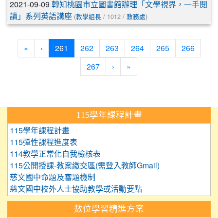
2021-09-09
轉知桃園市立圖書館辦理「文學視界，一手閱
(
/ 1012 /
)
讀」系列英語講座
教學組長
教務處
(current)
«
‹
261
262
263
264
265
266
267
›
»
:::
115學年課程計畫
115學年課程計畫
115彈性課程進度表
114教學正常化自我檢核表
115公開授課-教案繳交區(需登入教師Gmail)
慈文國中命題及審題機制
慈文國中校外人士協助教學或活動要點
數位學習精進方案