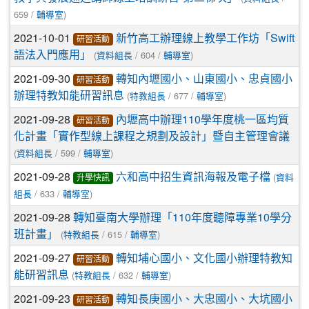
659 /
)
輔導室
2021-10-01
新竹高工辦理線上教學工作坊「Swift
研習活動
(
/ 604 /
)
語法入門應用」
資料組長
輔導室
2021-09-30
轉知內壢國小、山東國小、忠貞國小
研習活動
(
/ 677 /
)
辦理特教知能研習訊息
特教組長
輔導室
2021-09-28
內壢高中辦理110學年度桃一區均質
研習活動
化計畫「實作型線上課程之規劃及設計」暨自主管理會議
(
/ 599 /
)
資料組長
輔導室
2021-09-28
(
六和高中招生資訊海報及電子檔
資料
升學快訊
/ 633 /
)
組長
輔導室
2021-09-28
轉知臺南大學辦理「110年度聽障專業10學分
(
/ 615 /
)
班計畫」
特教組長
輔導室
2021-09-27
轉知埔心國小、文化國小辦理特教知
研習活動
(
/ 632 /
)
能研習訊息
特教組長
輔導室
2021-09-23
轉知長庚國小、大忠國小、大坑國小
研習活動