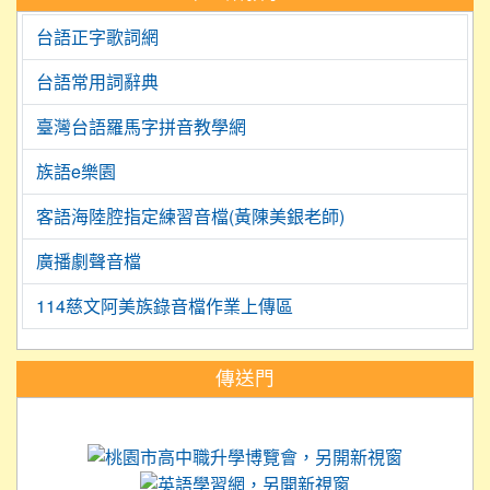
台語正字歌詞網
台語常用詞辭典
臺灣台語羅馬字拼音教學網
族語e樂園
客語海陸腔指定練習音檔(黃陳美銀老師)
廣播劇聲音檔
114慈文阿美族錄音檔作業上傳區
:::
傳送門
link to https://science.tyc.edu.tw
link to 
link to https://