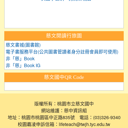
link to https://care.tyc.ed
link to https://exam.tcte.edu.tw/
link to https://saaassessment.nt
慈文閱讀行旅圖
慈文書城(圖書館)
電子書服務平台(公共圖書管讀者身分註冊會員即可使用)
非「慈」Book
非「慈」Book IG
慈文國中QR Code
版權所有：桃園市立慈文國中
網站維護：慈中資訊組
地址：桃園市桃園區中正路835號 電話：(03)326-9340
校園霸凌申訴信箱：lifeteach@twjh.tyc.edu.tw