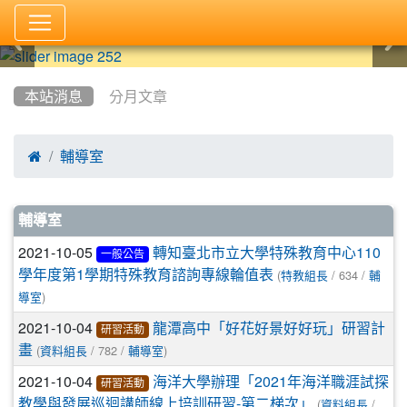
:::
本站消息
分月文章

輔導室
文章列表
輔導室
2021-10-05
轉知臺北市立大學特殊教育中心110
一般公告
(
/ 634 /
學年度第1學期特殊教育諮詢專線輪值表
特教組長
輔
)
導室
2021-10-04
龍潭高中「好花好景好好玩」研習計
研習活動
(
/ 782 /
)
畫
資料組長
輔導室
2021-10-04
海洋大學辦理「2021年海洋職涯試探
研習活動
(
/
教學與發展巡迴講師線上培訓研習-第二梯次」
資料組長