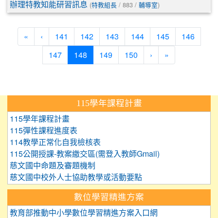
(
/ 883 /
)
辦理特教知能研習訊息
特教組長
輔導室
«
‹
141
142
143
144
145
146
(current)
147
148
149
150
›
»
:::
115學年課程計畫
115學年課程計畫
115彈性課程進度表
114教學正常化自我檢核表
115公開授課-教案繳交區(需登入教師Gmail)
慈文國中命題及審題機制
慈文國中校外人士協助教學或活動要點
數位學習精進方案
教育部推動中小學數位學習精進方案入口網