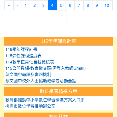
(current)
«
‹
1
2
3
4
5
6
7
8
9
10
›
»
:::
115學年課程計畫
115學年課程計畫
115彈性課程進度表
114教學正常化自我檢核表
115公開授課-教案繳交區(需登入教師Gmail)
慈文國中命題及審題機制
慈文國中校外人士協助教學或活動要點
數位學習精進方案
教育部推動中小學數位學習精進方案入口網
桃園市數位學習推動辦公室
校園社群