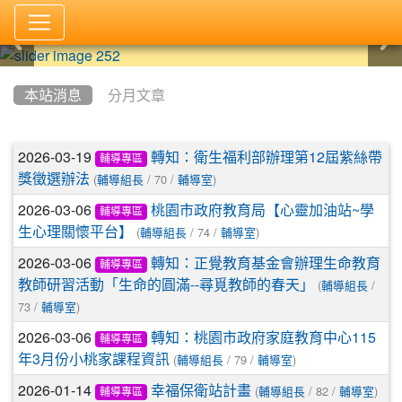
:::
本站消息
分月文章
文章列表
2026-03-19
轉知：衛生福利部辦理第12屆紫絲帶
輔導專區
(
/ 70 /
)
獎徵選辦法
輔導組長
輔導室
2026-03-06
桃園市政府教育局【心靈加油站~學
輔導專區
(
/ 74 /
)
生心理關懷平台】
輔導組長
輔導室
2026-03-06
轉知：正覺教育基金會辦理生命教育
輔導專區
(
/
教師研習活動「生命的圓滿--尋覓教師的春天」
輔導組長
73 /
)
輔導室
2026-03-06
轉知：桃園市政府家庭教育中心115
輔導專區
(
/ 79 /
)
年3月份小桃家課程資訊
輔導組長
輔導室
2026-01-14
(
/ 82 /
)
幸福保衛站計畫
輔導組長
輔導室
輔導專區