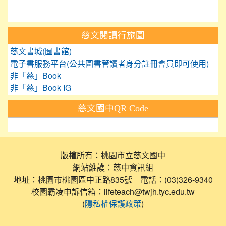
慈文閱讀行旅圖
慈文書城(圖書館)
電子書服務平台(公共圖書管讀者身分註冊會員即可使用)
非「慈」Book
非「慈」Book IG
慈文國中QR Code
版權所有：桃園市立慈文國中
網站維護：慈中資訊組
地址：桃園市桃園區中正路835號 電話：(03)326-9340
校園霸凌申訴信箱：lifeteach@twjh.tyc.edu.tw
(
)
隱私權保護政策