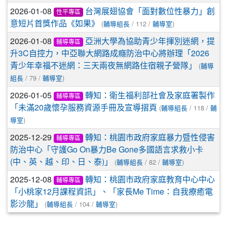
2026-01-08
台灣展翅協會「面對數位性暴力」創
性平專區
(
/ 112 /
)
意短片首獎作品《如果》
輔導組長
輔導室
2026-01-08
亞洲大學為協助青少年揮別迷網，提
輔導專區
升3C自控力，中亞聯大網路成癮防治中心將辦理「2026
(
青少年幸福不迷網：三天兩夜無網路住宿親子營隊」
輔導
/ 79 /
)
組長
輔導室
2026-01-05
轉知：衛生福利部社會及家庭署製作
輔導專區
(
/ 118 /
「未滿20歲懷孕服務資源手冊及宣導摺頁
輔導組長
輔
)
導室
2025-12-29
轉知：桃園市政府家庭暴力暨性侵害
輔導專區
防治中心「守護Go On暴力Be Gone多國語言求救小卡
(
/ 82 /
)
(中、英、越、印、日、泰)」
輔導組長
輔導室
2025-12-08
轉知：桃園市政府家庭教育中心中心
輔導專區
「小桃家12月課程資訊」、「家長Me Time：自我療癒電
(
/ 104 /
)
影沙龍」
輔導組長
輔導室