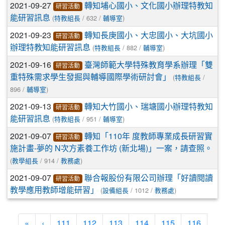
2021-09-27
轉知埔心國小、文化國小辦理特教知
研習活動
(
/ 632 /
)
能研習訊息
特教組長
輔導室
2021-09-23
轉知長庚國小、大忠國小、大坑國小
研習活動
(
/ 882 /
)
辦理特教知能研習訊息
特教組長
輔導室
2021-09-16
臺灣師範大學特殊教育學系辦理「雙
研習活動
(
/
重特殊需求學生發掘與輔導國際學術研討會」
特教組長
896 /
)
輔導室
2021-09-13
轉知大竹國小、瑞塘國小辦理特教知
研習活動
(
/ 951 /
)
能研習訊息
特教組長
輔導室
2021-09-07
轉知「110年 度教師專業成長研習實
研習活動
施計畫-夢的 N次方素養工作坊 (新北場)」一案，請查照。
(
/ 914 /
)
教學組長
教務處
2021-09-07
聯合報股份有限公司辦理「好讀閱讀
研習活動
(
/ 1012 /
)
教學應用教師增能研習」
設備組長
教務處
«
‹
111
112
113
114
115
116