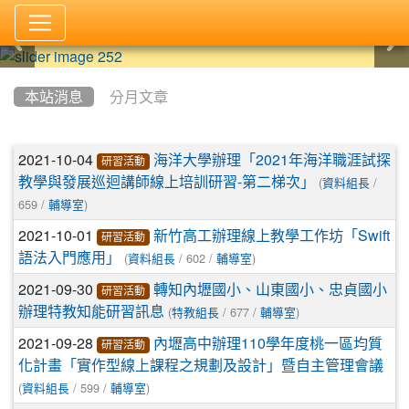
:::
本站消息
分月文章
文章列表
2021-10-04
海洋大學辦理「2021年海洋職涯試探
研習活動
(
/
教學與發展巡迴講師線上培訓研習-第二梯次」
資料組長
659 /
)
輔導室
2021-10-01
新竹高工辦理線上教學工作坊「Swift
研習活動
(
/ 602 /
)
語法入門應用」
資料組長
輔導室
2021-09-30
轉知內壢國小、山東國小、忠貞國小
研習活動
(
/ 677 /
)
辦理特教知能研習訊息
特教組長
輔導室
2021-09-28
內壢高中辦理110學年度桃一區均質
研習活動
化計畫「實作型線上課程之規劃及設計」暨自主管理會議
(
/ 599 /
)
資料組長
輔導室