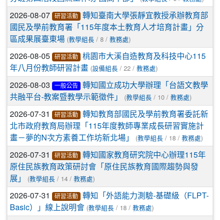
2026-08-07
轉知臺南大學張靜宜教授承辦教育部
研習活動
國民及學前教育署「115年度本土教育人才培育計畫」分
(
/ 8 /
)
區成果展臺東場
教學組長
教務處
2026-08-05
桃園市大溪自造教育及科技中心115
研習活動
(
/ 22 /
)
年八月份教師研習計畫
設備組長
教務處
2026-08-03
轉知國立成功大學辦理「台語文教學
一般公告
(
/ 10 /
)
共融平台-教案暨教學示範徵件」
教學組長
教務處
2026-07-31
轉知教育部國民及學前教育署委託新
研習活動
北市政府教育局辦理「115年度教師專業成長研習實施計
(
/ 18 /
)
畫－夢的N次方素養工作坊新北場」
教學組長
教務處
2026-07-31
轉知國家教育研究院中心辦理115年
研習活動
原住民族教育政策研討會「原住民族教育國際趨勢與發
(
/ 14 /
)
展」
教學組長
教務處
2026-07-31
轉知「外語能力測驗-基礎級（FLPT-
研習活動
(
/ 18 /
)
Basic）」線上說明會
教學組長
教務處