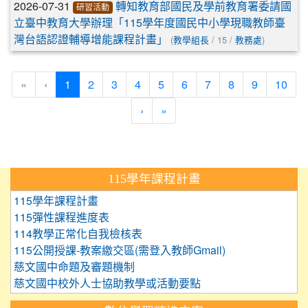
2026-07-31
轉知教育部國民及學前教育署委請國
研習活動
立臺中教育大學辦理「115學年度國民中小學現職教師臺
(
/ 15 /
)
灣台語認證輔導增能課程計畫」
教學組長
教務處
(current)
«
‹
1
2
3
4
5
6
7
8
9
10
›
»
:::
115學年課程計畫
115學年課程計畫
115彈性課程進度表
114教學正常化自我檢核表
115公開授課-教案繳交區(需登入教師Gmail)
慈文國中命題及審題機制
慈文國中校外人士協助教學或活動要點