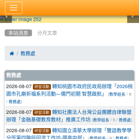
:::
本站消息
分月文章

教務處
文章列表
教務處
2026-08-07
轉知桃園市政府民政局辦理「2026桃
研習活動
(
/ 6
園市孔廟祈福系列活動—儒門初開 智慧啟航」
教學組長
/
)
教務處
2026-08-07
轉知社團法人台灣公益團體自律聯盟
研習活動
(
/ 5 /
)
辦理「金融基礎教育教材」推廣工作坊
教學組長
教務處
2026-08-07
轉知國立清華大學辦理「雙語教學學
研習活動
(
/ 9 /
)
分班第四階段回流工作坊-國高中部」
教學組長
教務處