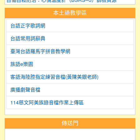
自傷自殺防治：心情溫度計（BSRS─5）篩檢資源
本土語教學區
台語正字歌詞網
台語常用詞辭典
臺灣台語羅馬字拼音教學網
族語e樂園
客語海陸腔指定練習音檔(黃陳美銀老師)
廣播劇聲音檔
114慈文阿美族錄音檔作業上傳區
:::
傳送門
link to https://science.tyc.edu.tw