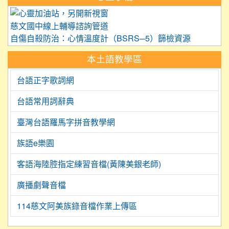
link to https://care.tyc.edu.
慈文國中線上輔導諮詢管道
自傷自殺防治：心情溫度計（BSRS─5）篩檢資源
本土語教學區
台語正字歌詞網
台語常用詞辭典
臺灣台語羅馬字拼音教學網
族語e樂園
客語海陸腔指定練習音檔(黃陳美銀老師)
廣播劇聲音檔
114慈文阿美族錄音檔作業上傳區