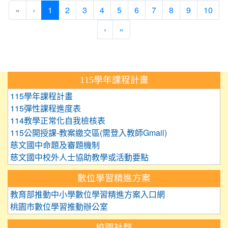
(current)
«
‹
1
2
3
4
5
6
7
8
9
10
›
»
:::
115學年課程計畫
115學年課程計畫
115彈性課程進度表
114教學正常化自我檢核表
115公開授課-教案繳交區(需登入教師Gmail)
慈文國中命題及審題機制
慈文國中校外人士協助教學或活動要點
數位學習精進方案
教育部推動中小學數位學習精進方案入口網
桃園市數位學習推動辦公室
校園社群