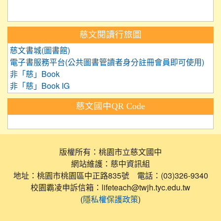
慈文閱讀行旅圖
慈文書城(圖書館)
電子書服務平台(公共圖書管讀者身分註冊會員即可使用)
非「慈」Book
非「慈」Book IG
慈文國中QR Code
版權所有：桃園市立慈文國中
網站維護：慈中資訊組
地址：桃園市桃園區中正路835號 電話：(03)326-9340
校園霸凌申訴信箱：lifeteach@twjh.tyc.edu.tw
(
)
隱私權保護政策