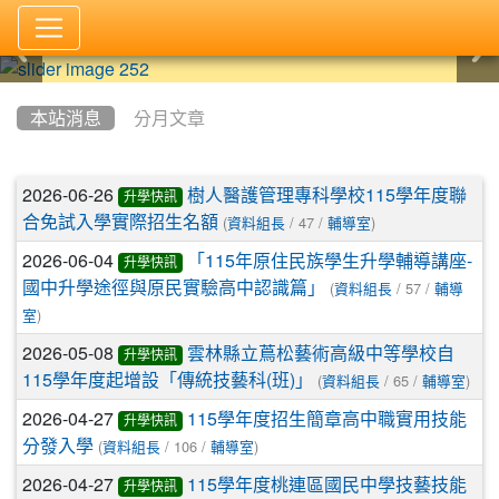
:::
本站消息
分月文章
文章列表
2026-06-26
樹人醫護管理專科學校115學年度聯
升學快訊
(
/ 47 /
)
合免試入學實際招生名額
資料組長
輔導室
2026-06-04
「115年原住民族學生升學輔導講座-
升學快訊
(
/ 57 /
國中升學途徑與原民實驗高中認識篇」
資料組長
輔導
)
室
2026-05-08
雲林縣立蔦松藝術高級中等學校自
升學快訊
(
/ 65 /
)
115學年度起增設「傳統技藝科(班)」
資料組長
輔導室
2026-04-27
115學年度招生簡章高中職實用技能
升學快訊
(
/ 106 /
)
分發入學
資料組長
輔導室
2026-04-27
115學年度桃連區國民中學技藝技能
升學快訊