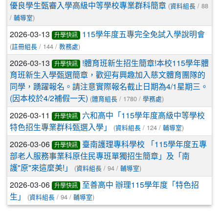
(
/ 88
優良學生甄審入學高級中等學校專業群科簡章
資料組長
/
)
輔導室
2026-03-13
115學年度五專完全免試入學說明會
升學快訊
(
/ 144 /
)
註冊組長
教務處
2026-03-13
!體育班新生招生簡章!本校115學年體
升學快訊
育班新生入學甄選簡章，歡迎有興趣加入慈文體育團隊的
同學，踴躍報名。請注意實際報名截止日期為4/1星期三。
(
/ 1780 /
)
(因本校於4/2補假一天)
體育組長
學務處
2026-03-11
六和高中「115學年度高級中等學校
升學快訊
(
/ 124 /
)
特色招生專業群科甄選入學」
資料組長
輔導室
2026-03-06
臺南護理專科學校 「115學年度五專
升學快訊
部老人服務事業科原住民專班單獨招生簡章」及「南
(
/ 94 /
)
護"原"來這麼美!」
資料組長
輔導室
2026-03-06
至善高中 辦理115學年度「特色招
升學快訊
(
/ 94 /
)
生」
資料組長
輔導室