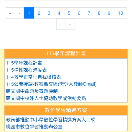
(current)
«
‹
1
2
3
4
5
6
7
8
9
10
›
»
:::
115學年課程計畫
115學年課程計畫
115彈性課程進度表
114教學正常化自我檢核表
115公開授課-教案繳交區(需登入教師Gmail)
慈文國中命題及審題機制
慈文國中校外人士協助教學或活動要點
數位學習精進方案
教育部推動中小學數位學習精進方案入口網
桃園市數位學習推動辦公室