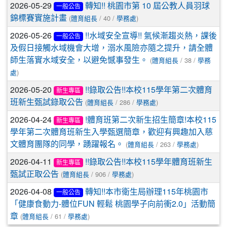
2026-05-29
轉知!! 桃園市第 10 屆公教人員羽球
一般公告
(
/ 40 /
)
錦標賽實施計畫
體育組長
學務處
2026-05-26
!!水域安全宣導!! 氣候漸趨炎熱，課後
一般公告
及假日接觸水域機會大增，溺水風險亦隨之提升，請全體
(
/ 38 /
師生落實水域安全，以避免憾事發生。
體育組長
學務
)
處
2026-05-20
!!錄取公告!!本校115學年第二次體育
新生專區
(
/ 286 /
)
班新生甄試錄取公告
體育組長
學務處
2026-04-24
!體育班第二次新生招生簡章!本校115
新生專區
學年第二次體育班新生入學甄選簡章，歡迎有興趣加入慈
(
/ 263 /
)
文體育團隊的同學，踴躍報名。
體育組長
學務處
2026-04-11
!!錄取公告!!本校115學年體育班新生
新生專區
(
/ 906 /
)
甄試正取公告
體育組長
學務處
2026-04-08
轉知!!本市衛生局辦理115年桃園市
一般公告
「健康食動力-體位FUN 輕鬆 桃園學子向前衝2.0」活動簡
(
/ 61 /
)
章
體育組長
學務處