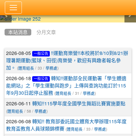
:::
本站消息
分月文章
文章列表
2026-08-05
!!運動育樂營!!本校將於8/10到8/21辦
一般公告
理暑期運動(籃球、田徑)育樂營，歡迎有興趣者報名參
(
/ 33 /
)
加。
體育組長
學務處
2026-06-18
轉知!!運動部全民運動署「學生體適
一般公告
能網站」之「學生運動與跑步」上傳與查詢功能訂於115
(
/ 31 /
)
年9月30日起停止服務
體育組長
學務處
2026-06-11
轉知!!115學年度全國學生舞蹈比賽實施要點
(
/ 58 /
)
體育組長
學務處
2026-06-08
轉知!! 教育部委託國立體育大學辦理115年度
(
/ 33 /
)
教育盃教育人員球類錦標賽
體育組長
學務處