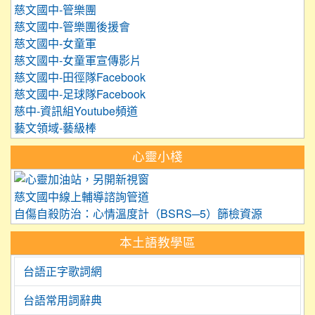
慈文國中-管樂團
慈文國中-管樂團後援會
慈文國中-女童軍
慈文國中-女童軍宣傳影片
慈文國中-田徑隊Facebook
慈文國中-足球隊Facebook
慈中-資訊組Youtube頻道
藝文領域-藝級棒
心靈小棧
link to https://care.tyc.edu.
慈文國中線上輔導諮詢管道
自傷自殺防治：心情溫度計（BSRS─5）篩檢資源
本土語教學區
台語正字歌詞網
台語常用詞辭典