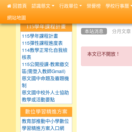
 回首頁
認識慈文
行政單位
榮譽榜
學校行事曆
:::
網站地圖
:::
:::
115學年課程計畫
本站消息
分月文章
115學年課程計畫
115彈性課程進度表
本文已不開
114教學正常化自我檢
本文已不開放！
核表
115公開授課-教案繳交
區(需登入教師Gmail)
慈文國中命題及審題機
制
慈文國中校外人士協助
教學或活動要點
數位學習精進方案
教育部推動中小學數位
學習精進方案入口網