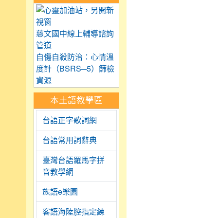
link to https://care.tyc.
慈文國中線上輔導諮詢
管道
自傷自殺防治：心情溫
度計（BSRS─5）篩檢
資源
本土語教學區
台語正字歌詞網
台語常用詞辭典
臺灣台語羅馬字拼
音教學網
族語e樂園
客語海陸腔指定練