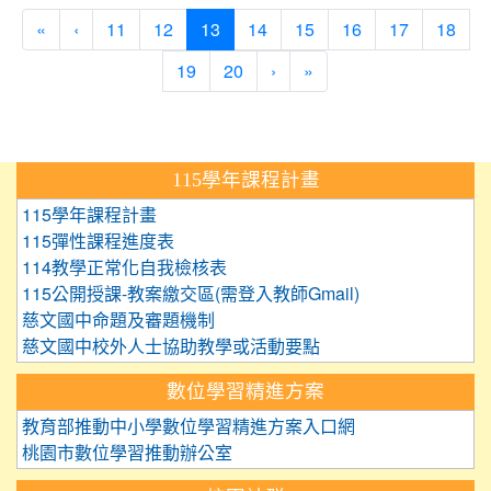
(current)
«
‹
11
12
13
14
15
16
17
18
19
20
›
»
:::
115學年課程計畫
115學年課程計畫
115彈性課程進度表
114教學正常化自我檢核表
115公開授課-教案繳交區(需登入教師Gmail)
慈文國中命題及審題機制
慈文國中校外人士協助教學或活動要點
數位學習精進方案
教育部推動中小學數位學習精進方案入口網
桃園市數位學習推動辦公室