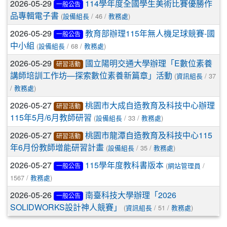
2026-05-29
114學年度全國學生美術比賽優勝作
一般公告
(
/ 46 /
)
品專輯電子書
設備組長
教務處
2026-05-29
教育部辦理115年無人機足球競賽-國
一般公告
(
/ 68 /
)
中小組
設備組長
教務處
2026-05-29
國立陽明交通大學辦理「E數位素養
研習活動
(
/ 37
講師培訓工作坊—探索數位素養新篇章」活動
資訊組長
/
)
教務處
2026-05-27
桃園市大成自造教育及科技中心辦理
研習活動
(
/ 33 /
)
115年5月/6月教師研習
設備組長
教務處
2026-05-27
桃園市龍潭自造教育及科技中心115
研習活動
(
/ 35 /
)
年6月份教師增能研習計畫
設備組長
教務處
2026-05-27
(
/
115學年度教科書版本
網站管理員
一般公告
1567 /
)
教務處
2026-05-26
南臺科技大學辦理「2026
一般公告
(
/ 51 /
)
SOLIDWORKS設計神人競賽」
資訊組長
教務處