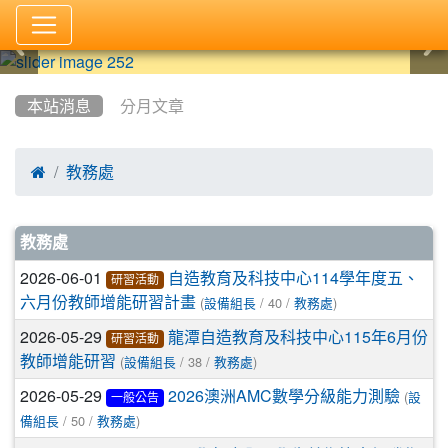
:::
本站消息
分月文章

教務處
文章列表
教務處
2026-06-01
自造教育及科技中心114學年度五、
研習活動
(
/ 40 /
)
六月份教師增能研習計畫
設備組長
教務處
2026-05-29
龍潭自造教育及科技中心115年6月份
研習活動
(
/ 38 /
)
教師增能研習
設備組長
教務處
2026-05-29
(
2026澳洲AMC數學分級能力測驗
設
一般公告
/ 50 /
)
備組長
教務處