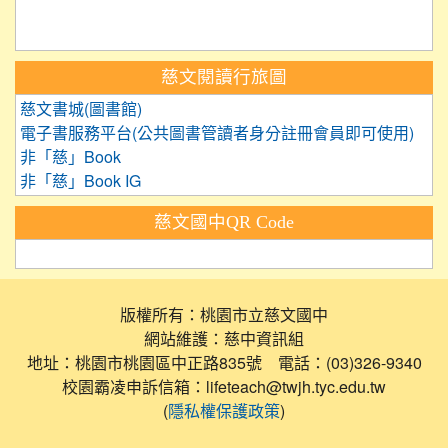
慈文閱讀行旅圖
慈文書城(圖書館)
電子書服務平台(公共圖書管讀者身分註冊會員即可使用)
非「慈」Book
非「慈」Book IG
慈文國中QR Code
版權所有：桃園市立慈文國中
網站維護：慈中資訊組
地址：桃園市桃園區中正路835號 電話：(03)326-9340
校園霸凌申訴信箱：lifeteach@twjh.tyc.edu.tw
(
)
隱私權保護政策