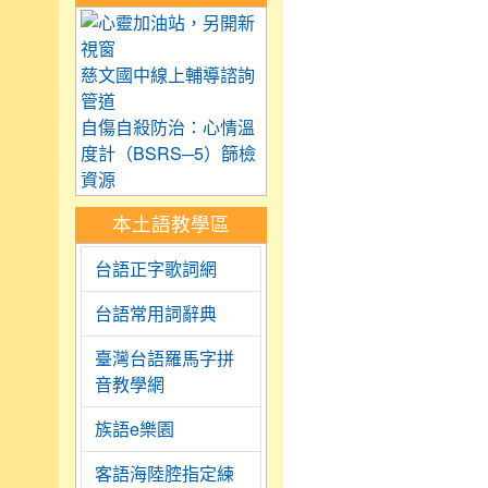
link to https://care.tyc.
慈文國中線上輔導諮詢
管道
自傷自殺防治：心情溫
度計（BSRS─5）篩檢
資源
本土語教學區
台語正字歌詞網
台語常用詞辭典
臺灣台語羅馬字拼
音教學網
族語e樂園
客語海陸腔指定練