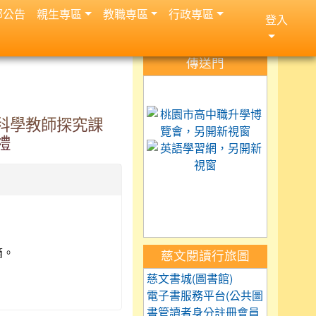
部公告
親生専區
教職専區
行政専區
登入
:::
傳送門
link to https://science.
link to 
小科學教師探究課
禮
link to h
link to https://car
link to https://exam.tc
link to https://saaass
箱。
慈文閱讀行旅圖
慈文書城(圖書館)
電子書服務平台(公共圖
書管讀者身分註冊會員