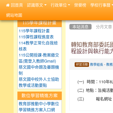
 回首頁
認識慈文
行政單位
榮譽榜
學校行事曆
:::
網站地圖
:::
:::
115學年課程計畫
本站消息
分月文章
115學年課程計畫
115彈性課程進度表
114教學正常化自我檢
轉知教育部委託國
核表
程設計與執行能
115公開授課-教案繳交
區(需登入教師Gmail)
-
教學組長
教務
研習活動
慈文國中命題及審題機
制
慈文國中校外人士協助
(一)
時間：110年
教學或活動要點
(二)
地點：旨揭活
數位學習精進方案
(三)
報名網址
教育部推動中小學數位
學習精進方案入口網