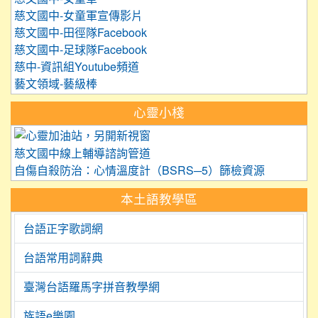
慈文國中-女童軍宣傳影片
慈文國中-田徑隊Facebook
慈文國中-足球隊Facebook
慈中-資訊組Youtube頻道
藝文領域-藝級棒
心靈小棧
link to https://care.tyc.edu.
慈文國中線上輔導諮詢管道
自傷自殺防治：心情溫度計（BSRS─5）篩檢資源
本土語教學區
台語正字歌詞網
台語常用詞辭典
臺灣台語羅馬字拼音教學網
族語e樂園