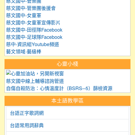
慈文國中-管樂團
慈文國中-管樂團後援會
慈文國中-女童軍
慈文國中-女童軍宣傳影片
慈文國中-田徑隊Facebook
慈文國中-足球隊Facebook
慈中-資訊組Youtube頻道
藝文領域-藝級棒
心靈小棧
link to https://care.tyc.edu.
慈文國中線上輔導諮詢管道
自傷自殺防治：心情溫度計（BSRS─5）篩檢資源
本土語教學區
台語正字歌詞網
台語常用詞辭典