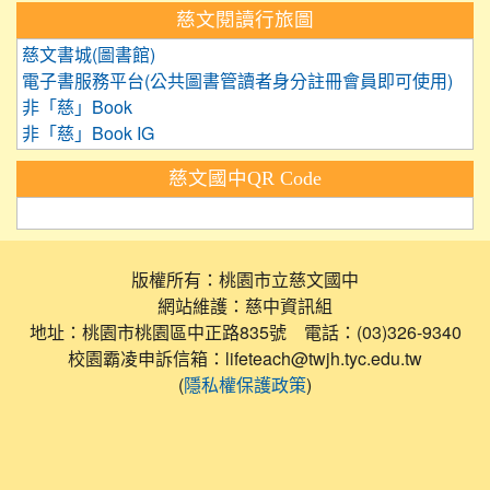
慈文閱讀行旅圖
慈文書城(圖書館)
電子書服務平台(公共圖書管讀者身分註冊會員即可使用)
非「慈」Book
非「慈」Book IG
慈文國中QR Code
版權所有：桃園市立慈文國中
網站維護：慈中資訊組
地址：桃園市桃園區中正路835號 電話：(03)326-9340
校園霸凌申訴信箱：lifeteach@twjh.tyc.edu.tw
(
)
隱私權保護政策