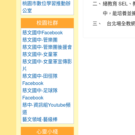
二、
緒教育 SE
桃園市數位學習推動辦
公室
中，能培養並
校園社群
三、
台北場全教網登錄
慈文國中Facebook
慈文國中-管樂團
慈文國中-管樂團後援會
慈文國中-女童軍
慈文國中-女童軍宣傳影
片
慈文國中-田徑隊
Facebook
慈文國中-足球隊
Facebook
慈中-資訊組Youtube頻
道
藝文領域-藝級棒
心靈小棧