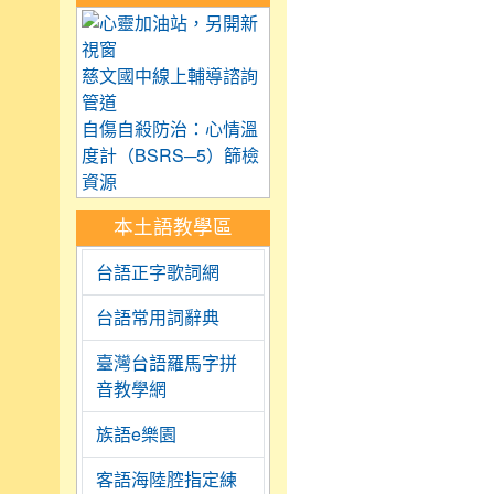
link to https://care.tyc.
慈文國中線上輔導諮詢
管道
自傷自殺防治：心情溫
度計（BSRS─5）篩檢
資源
本土語教學區
台語正字歌詞網
台語常用詞辭典
臺灣台語羅馬字拼
音教學網
族語e樂園
客語海陸腔指定練