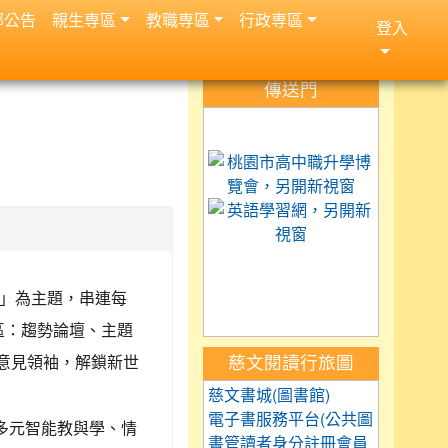
部公告
親生専區
教職専區
行政専區
登入
:::
傳送門
link to https://science.
link to 
link to h
link to https://car
link to https://exam.tc
link to https://saaass
而教」為主題，串連每
區：趨勢論壇、主題
及意見領袖，解鎖新世
慈文閱讀行旅圖
慈文書城(圖書館)
電子書服務平台(公共圖
多元智能教與學、情
書管讀者身分註冊會員