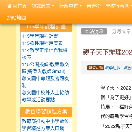
 回首頁
認識慈文
行政單位
榮譽榜
學校行事曆
:::
網站地圖
:::
:::
115學年課程計畫
本站消息
分月文章
115學年課程計畫
115彈性課程進度表
114教學正常化自我檢
親子天下辦理20
核表
115公開授課-教案繳交
-
教學組長
教務
研習活動
區(需登入教師Gmail)
慈文國中命題及審題機
制
親子天下 20
慈文國中校外人士協助
個「為了更好
教學或活動要點
一、
特展、幸福好
數位學習精進方案
代的嶄新學習
教育部推動中小學數位
「2022親
學習精進方案入口網