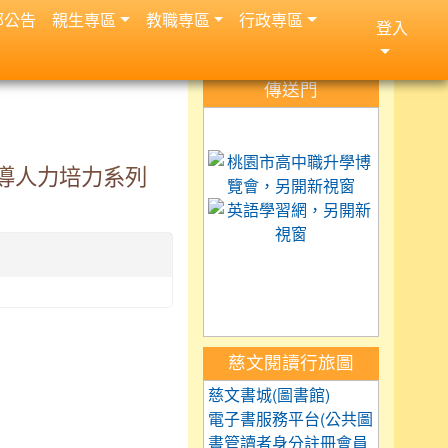
部公告
親生専區
教職専區
行政専區
登入
:::
傳送門
link to https://science.
link to 
導人力培力系列
link to h
link to https://car
link to https://exam.tc
link to https://saaass
慈文閱讀行旅圖
慈文書城(圖書館)
電子書服務平台(公共圖
書管讀者身分註冊會員