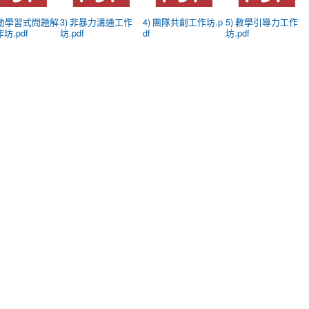
行動學習式問題解
3) 非暴力溝通工作
4) 團隊共創工作坊.p
5) 教學引導力工作
坊.pdf
坊.pdf
df
坊.pdf