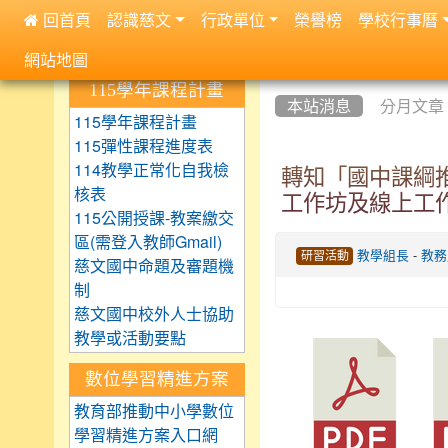
 回首頁
認識慈文
行政單位
榮譽榜
學校行事曆
:::
網站地圖
:::
:::
115學年課程計畫
本站消息
分月文章
115學年課程計畫
115彈性課程進度表
114教學正常化自我檢
轉知「國中課綱
核表
工作坊及線上工
115公開授課-教案繳交
區(需登入教師Gmail)
-
教學組長
教務
研習活動
慈文國中命題及審題機
制
慈文國中校外人士協助
教學或活動要點
數位學習精進方案
教育部推動中小學數位
學習精進方案入口網