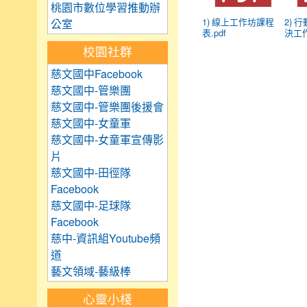
桃園市數位學習推動辦
1) 線上工作坊課程
2) 
公室
表.pdf
決工作
校園社群
慈文國中Facebook
慈文國中-管樂團
慈文國中-管樂團後援會
慈文國中-女童軍
慈文國中-女童軍宣傳影
片
慈文國中-田徑隊
Facebook
慈文國中-足球隊
Facebook
慈中-資訊組Youtube頻
道
藝文領域-藝級棒
心靈小棧