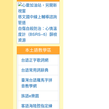
link to https://care.tyc.
慈文國中線上輔導諮詢
管道
自傷自殺防治：心情溫
度計（BSRS─5）篩檢
資源
本土語教學區
台語正字歌詞網
台語常用詞辭典
臺灣台語羅馬字拼
音教學網
族語e樂園
客語海陸腔指定練