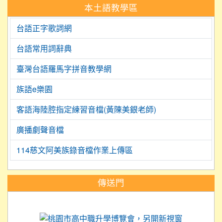
本土語教學區
台語正字歌詞網
台語常用詞辭典
臺灣台語羅馬字拼音教學網
族語e樂園
客語海陸腔指定練習音檔(黃陳美銀老師)
廣播劇聲音檔
114慈文阿美族錄音檔作業上傳區
:::
傳送門
link to https://science.tyc.edu.tw
link to 