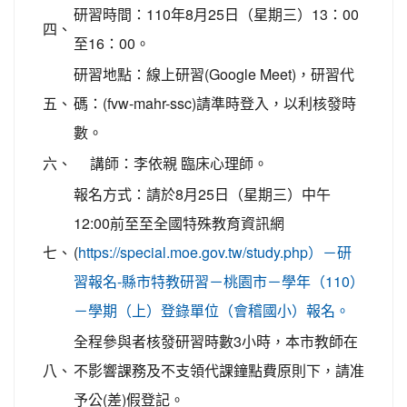
研習時間：110年8月25日（星期三）13：00
四、
至16：00。
研習地點：線上研習(Google Meet)，研習代
五、
碼：(fvw-mahr-ssc)請準時登入，以利核發時
數。
六、
講師：李依親 臨床心理師。
報名方式：請於8月25日（星期三）中午
12:00前至至全國特殊教育資訊網
七、
(
https://special.moe.gov.tw/study.php）－研
習報名-縣市特教研習－桃園市－學年（110）
－學期（上）登錄單位（會稽國小）報名。
全程參與者核發研習時數3小時，本市教師在
八、
不影響課務及不支領代課鐘點費原則下，請准
予公(差)假登記。