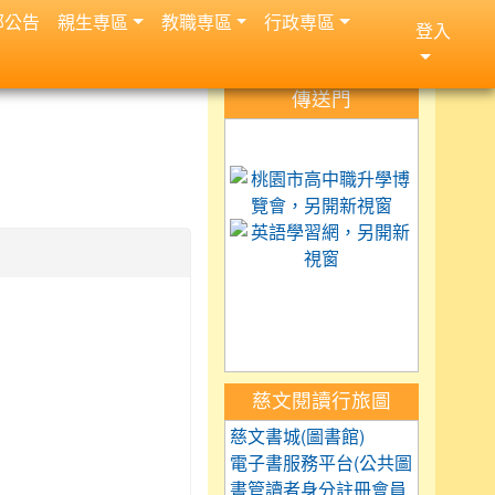
部公告
親生専區
教職専區
行政専區
登入
:::
傳送門
link to https://science.
link to 
link to h
link to https://car
link to https://exam.tc
link to https://saaass
慈文閱讀行旅圖
慈文書城(圖書館)
電子書服務平台(公共圖
書管讀者身分註冊會員