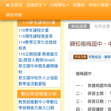
 回首頁
認識慈文
行政單位
榮譽榜
學校行事曆
:::
網站地圖
:::
:::
115學年課程計畫
本站消息
分月文章
115學年課程計畫
115彈性課程進度表
114教學正常化自我檢
轉知楊梅國中、
核表
115公開授課-教案繳交
-
特教組長
輔導
研習活動
區(需登入教師Gmail)
慈文國中命題及審題機
制
楊梅國中
慈文國中校外人士協助
教學或活動要點
一、 依據桃園市政府
二、 研習主題：
數位學習精進方案
三、 研習日期：110年
教育部推動中小學數位
學習精進方案入口網
四、 研習講師：