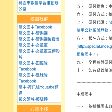
桃園市數位學習推動辦
五、 研習對象：
公室
六、 研習方式：線上研習
校園社群
七、 研習代碼：
h
慈文國中Facebook
請用公務帳號登錄
慈文國中-管樂團
八、 報名方式：請於
慈文國中-管樂團後援會
慈文國中-女童軍
(
http://speci
慈文國中-女童軍宣傳影
楊梅國中。)
片
九、 全程參與研習
慈文國中-田徑隊
Facebook
十、 如有疑義請洽楊
慈文國中-足球隊
Facebook
----------------------------
慈中-資訊組Youtube頻
道
中壢國中
藝文領域-藝級棒
一、 依據桃園市政府
心靈小棧