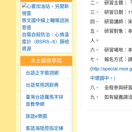
二、 研習主題：
link to https://care.tyc.
三、 研習日期：110年
慈文國中線上輔導諮詢
四、 研習講師：
管道
五、 研習對象：本
自傷自殺防治：心情溫
人。
度計（BSRS─5）篩檢
資源
六、 研習場地：
七、 報名方式：請於
本土語教學區
(
http://speci
台語正字歌詞網
中壢國中。)
台語常用詞辭典
八、 全程參與研習
九、 如有疑義請洽中
臺灣台語羅馬字拼
音教學網
族語e樂園
客語海陸腔指定練