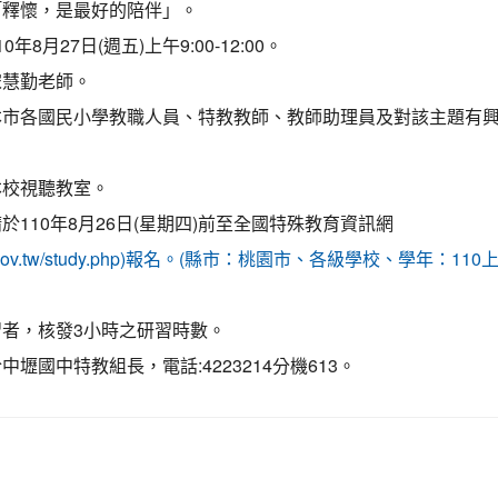
「釋懷，是最好的陪伴」。
edu.tw/ \ title=心靈加油站，另開新視窗
8月27日(週五)上午9:00-12:00。
宋慧勤老師。
市各國民小學教職人員、特教教師、教師助理員及對該主題有興
本校視聽教室。
110年8月26日(星期四)前至全國特殊教育資訊網
al.moe.gov.tw/study.php)報名。(縣市：桃園市、各級學校、學年
者，核發3小時之研習時數。
壢國中特教組長，電話:4223214分機613。