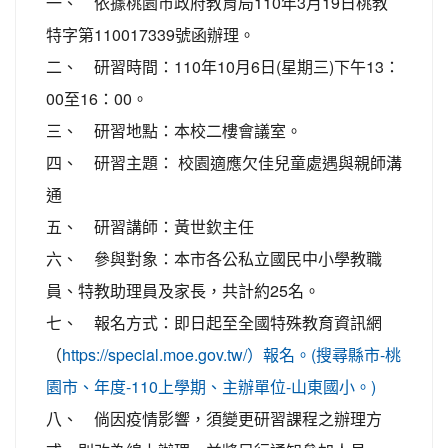
一、 依據桃園市政府教育局110年3月19日桃教
特字第110017339號函辦理。
二、 研習時間：110年10月6日(星期三)下午13：
00至16：00。
三、 研習地點：本校二樓會議室。
四、 研習主題： 校園適應欠佳兒童處遇與親師溝
通
五、 研習講師：黃世欽主任
六、 參與對象：本市各公私立國民中小學教職
員、特教助理員及家長，共計約25名。
七、 報名方式：即日起至全國特殊教育資訊網
（
https://special.moe.gov.tw/）報名。(搜尋縣市-桃
園市、年度-110上學期、主辦單位-山東國小。)
八、 倘因疫情影響，須變更研習課程之辦理方