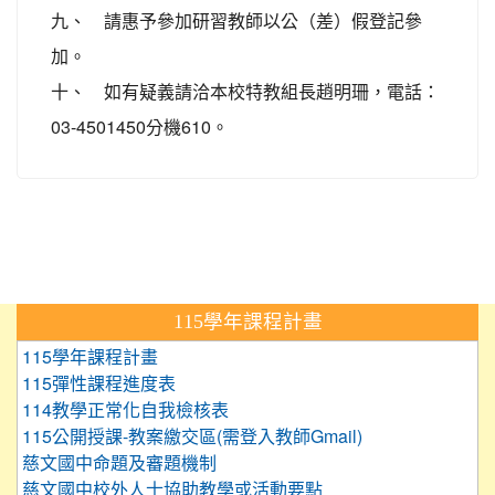
九、 請惠予參加研習教師以公（差）假登記參
加。
十、 如有疑義請洽本校特教組長趙明珊，電話：
03-4501450分機610。
:::
115學年課程計畫
115學年課程計畫
115彈性課程進度表
114教學正常化自我檢核表
115公開授課-教案繳交區(需登入教師Gmail)
慈文國中命題及審題機制
慈文國中校外人士協助教學或活動要點