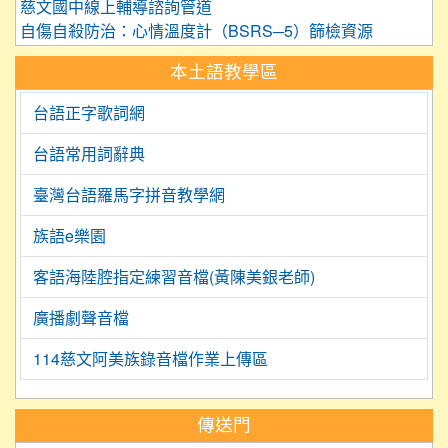
慈文國中線上輔導諮詢管道
自傷自殺防治：心情溫度計（BSRS─5）篩檢資源
本土語教學區
台語正字歌詞網
台語常用詞辭典
臺灣台語羅馬字拼音教學網
族語e樂園
客語海陸腔指定練習音檔(黃陳美銀老師)
廣播劇聲音檔
114慈文阿美族錄音檔作業上傳區
:::
傳送門