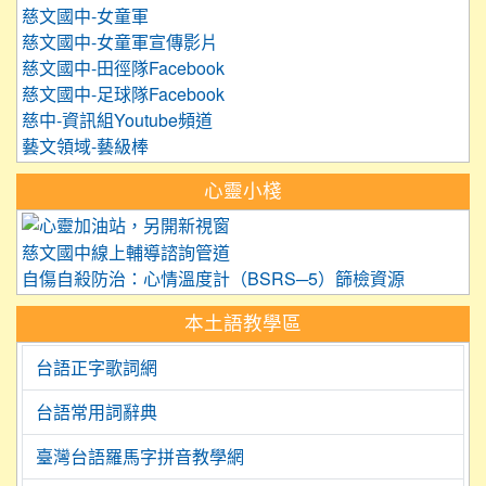
慈文國中-女童軍
慈文國中-女童軍宣傳影片
慈文國中-田徑隊Facebook
慈文國中-足球隊Facebook
慈中-資訊組Youtube頻道
藝文領域-藝級棒
心靈小棧
link to https://care.tyc.edu.
慈文國中線上輔導諮詢管道
自傷自殺防治：心情溫度計（BSRS─5）篩檢資源
本土語教學區
台語正字歌詞網
台語常用詞辭典
臺灣台語羅馬字拼音教學網