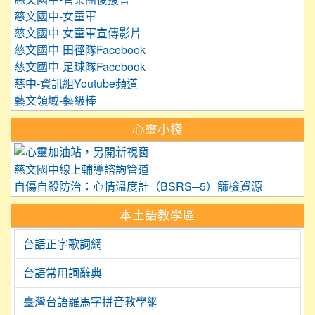
慈文國中-女童軍
慈文國中-女童軍宣傳影片
慈文國中-田徑隊Facebook
慈文國中-足球隊Facebook
慈中-資訊組Youtube頻道
藝文領域-藝級棒
心靈小棧
link to https://care.tyc.edu.
慈文國中線上輔導諮詢管道
自傷自殺防治：心情溫度計（BSRS─5）篩檢資源
本土語教學區
台語正字歌詞網
台語常用詞辭典
臺灣台語羅馬字拼音教學網