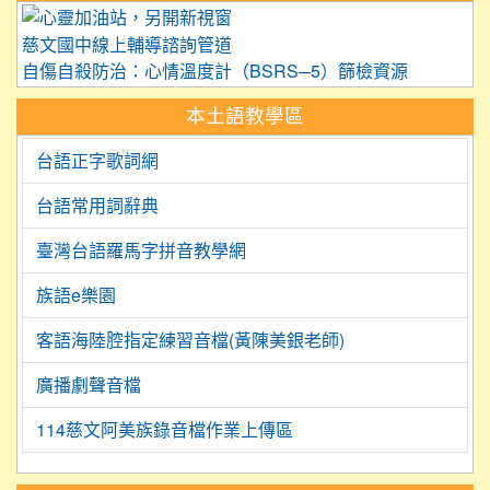
link to https://care.tyc.edu.
慈文國中線上輔導諮詢管道
自傷自殺防治：心情溫度計（BSRS─5）篩檢資源
本土語教學區
台語正字歌詞網
台語常用詞辭典
臺灣台語羅馬字拼音教學網
族語e樂園
客語海陸腔指定練習音檔(黃陳美銀老師)
廣播劇聲音檔
114慈文阿美族錄音檔作業上傳區