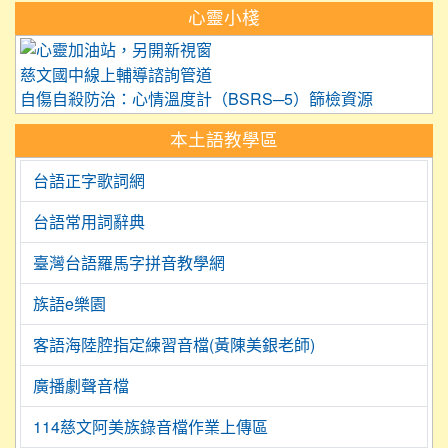
心靈小棧
link to https://care.tyc.edu.
慈文國中線上輔導諮詢管道
自傷自殺防治：心情溫度計（BSRS─5）篩檢資源
本土語教學區
台語正字歌詞網
台語常用詞辭典
臺灣台語羅馬字拼音教學網
族語e樂園
客語海陸腔指定練習音檔(黃陳美銀老師)
廣播劇聲音檔
114慈文阿美族錄音檔作業上傳區