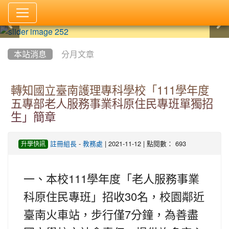
:::
本站消息
分月文章
轉知國立臺南護理專科學校「111學年度
五專部老人服務事業科原住民專班單獨招
生」簡章
-
| 2021-11-12 | 點閱數： 693
註冊組長
教務處
升學快訊
111
一、本校
學年度「老人服務事業
30
科原住民專班」招收
名，校園鄰近
7
臺南火車站，步行僅
分鐘，為善盡