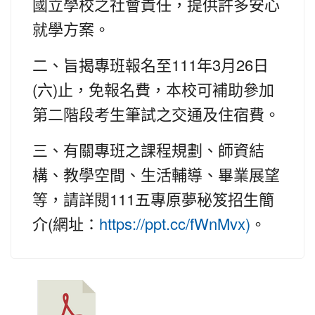
國立學校之社會責任，提供許多安心
就學方案。
111
3
26
二、旨揭專班報名至
年
月
日
(
)
六
止，免報名費，本校可補助參加
第二階段考生筆試之交通及住宿費。
三、有關專班之課程規劃、師資結
構、教學空間、生活輔導、畢業展望
111
等，請詳閱
五專原夢秘笈招生簡
(
介
網址：
。
https://ppt.cc/fWnMvx)