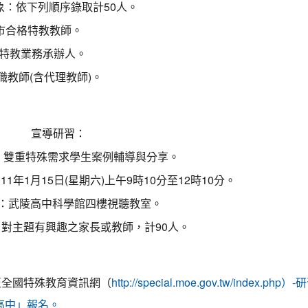
象：依下列順序錄取計50人。
市合格特教教師。
特教業務承辦人。
職教師(含代理教師)。
宣導研習：
：雙重特殊需求學生案例輔導與分享。
11年1月15日(星期六)上午9時10分至12時10分。
：武陵高中科學館四樓視聽教室。
對主題有興趣之家長或教師，計90人。
至全國特殊教育資訊網（
http://special.moe.gov.tw/index.
高中」報名。