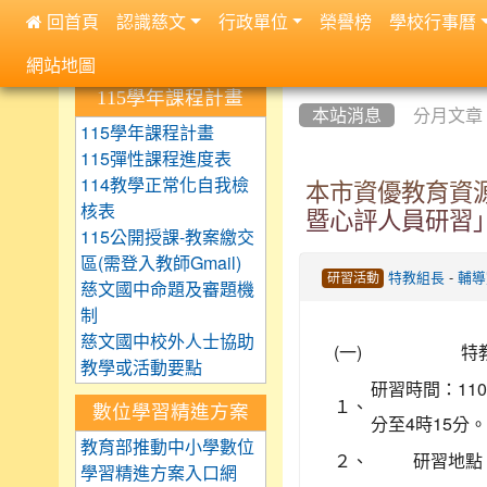
 回首頁
認識慈文
行政單位
榮譽榜
學校行事曆
:::
網站地圖
:::
:::
115學年課程計畫
本站消息
分月文章
115學年課程計畫
115彈性課程進度表
114教學正常化自我檢
本市資優教育資
核表
暨心評人員研習
115公開授課-教案繳交
區(需登入教師Gmail)
-
特教組長
輔導
研習活動
慈文國中命題及審題機
制
慈文國中校外人士協助
(一)
特
教學或活動要點
研習時間：110
１、
數位學習精進方案
分至4時15分。
教育部推動中小學數位
２、
研習地點
學習精進方案入口網