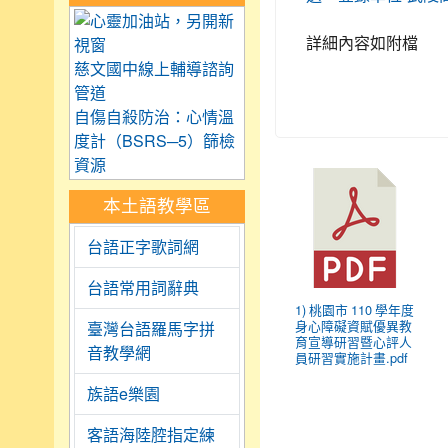
link to https://care.tyc.
詳細內容如附檔
慈文國中線上輔導諮詢
管道
自傷自殺防治：心情溫
度計（BSRS─5）篩檢
資源
本土語教學區
台語正字歌詞網
台語常用詞辭典
1) 桃園市 110 學年度
身心障礙資賦優異教
臺灣台語羅馬字拼
育宣導研習暨心評人
音教學網
員研習實施計畫.pdf
族語e樂園
客語海陸腔指定練