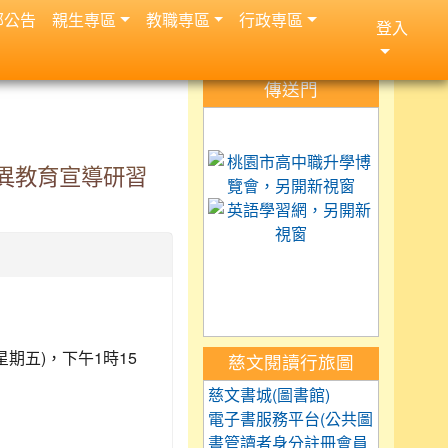
部公告
親生専區
教職専區
行政専區
登入
:::
傳送門
link to https://science.
link to 
異教育宣導研習
link to h
link to https://car
link to https://exam.tc
link to https://saaass
(星期五)，下午1時15
慈文閱讀行旅圖
慈文書城(圖書館)
電子書服務平台(公共圖
書管讀者身分註冊會員