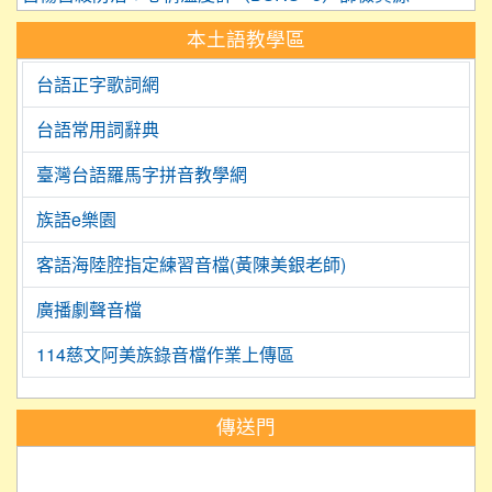
本土語教學區
台語正字歌詞網
台語常用詞辭典
臺灣台語羅馬字拼音教學網
族語e樂園
客語海陸腔指定練習音檔(黃陳美銀老師)
廣播劇聲音檔
114慈文阿美族錄音檔作業上傳區
:::
傳送門
link to https://science.tyc.edu.tw