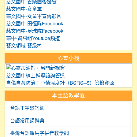
慈文國中-管樂團後援會
慈文國中-女童軍
慈文國中-女童軍宣傳影片
慈文國中-田徑隊Facebook
慈文國中-足球隊Facebook
慈中-資訊組Youtube頻道
藝文領域-藝級棒
心靈小棧
link to https://care.tyc.edu.
慈文國中線上輔導諮詢管道
自傷自殺防治：心情溫度計（BSRS─5）篩檢資源
本土語教學區
台語正字歌詞網
台語常用詞辭典
臺灣台語羅馬字拼音教學網