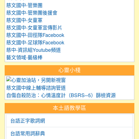
慈文國中-管樂團
慈文國中-管樂團後援會
慈文國中-女童軍
慈文國中-女童軍宣傳影片
慈文國中-田徑隊Facebook
慈文國中-足球隊Facebook
慈中-資訊組Youtube頻道
藝文領域-藝級棒
心靈小棧
link to https://care.tyc.edu.
慈文國中線上輔導諮詢管道
自傷自殺防治：心情溫度計（BSRS─5）篩檢資源
本土語教學區
台語正字歌詞網
台語常用詞辭典