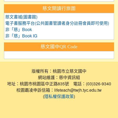
慈文閱讀行旅圖
慈文書城(圖書館)
電子書服務平台(公共圖書管讀者身分註冊會員即可使用)
非「慈」Book
非「慈」Book IG
慈文國中QR Code
版權所有：桃園市立慈文國中
網站維護：慈中資訊組
地址：桃園市桃園區中正路835號 電話：(03)326-9340
校園霸凌申訴信箱：lifeteach@twjh.tyc.edu.tw
(
)
隱私權保護政策