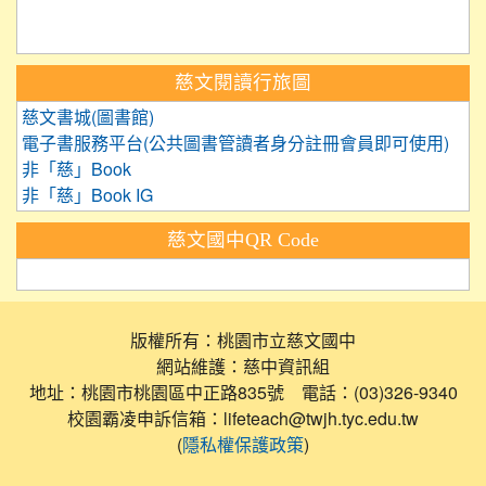
慈文閱讀行旅圖
慈文書城(圖書館)
電子書服務平台(公共圖書管讀者身分註冊會員即可使用)
非「慈」Book
非「慈」Book IG
慈文國中QR Code
版權所有：桃園市立慈文國中
網站維護：慈中資訊組
地址：桃園市桃園區中正路835號 電話：(03)326-9340
校園霸凌申訴信箱：lifeteach@twjh.tyc.edu.tw
(
)
隱私權保護政策