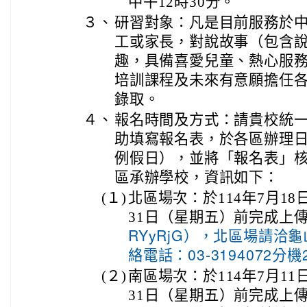
中午12時30分。
３、
研習對象：凡是目前服務於
工或家長，對說故事（包含
趣，具備喜愛兒童、熱心服
培訓課程及未來有意願擔任
錄取。
４、
報名時間及方式：請貴校統
助填寫報名表，於各區辦理日
例假日），並將「報名表」
區承辦學校，資訊如下：
(１)
北區場次：於114年7月18
31日（星期五）前完成上
RYyRjG），北區場請洽
絡電話：03-3194072分機
(２)
南區場次：於114年7月11
31日（星期五）前完成上