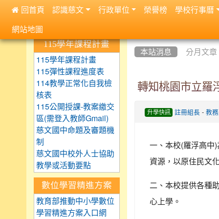
 回首頁
認識慈文
行政單位
榮譽榜
學校行事曆
:::
網站地圖
:::
:::
115學年課程計畫
本站消息
分月文章
115學年課程計畫
115彈性課程進度表
114教學正常化自我檢
轉知桃園市立羅浮
核表
115公開授課-教案繳交
-
註冊組長
教務
升學快訊
區(需登入教師Gmail)
慈文國中命題及審題機
制
(
)
一、本校
羅浮高中
慈文國中校外人士協助
資源，以原住民文
教學或活動要點
數位學習精進方案
二、本校提供各種
教育部推動中小學數位
心上學。
學習精進方案入口網