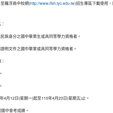
(
步至羅浮高中校網
http://www.lfsh.tyc.edu.tw)
招生專區下載使用，
區：
住民族身分之國中畢業生或具同等學力資格者。
關證明文件之國中畢業或具同等學力資格者。
額：
。
。
4
12
(
)
110
4
23
(
)
年
月
日
星期一
起至
年
月
日
星期五
止。
需國中會考成績。