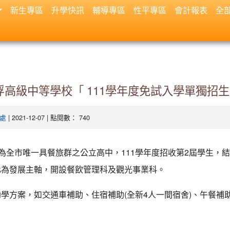
新生專區
升學快訊
輔導專區
性平專區
會計報表
全
高級中等學校「 111學年度免試入學單獨招
| 2021-12-07 | 點閱數： 740
處
111
2
為全市唯一具餐旅群之公立高中，
學年度招收第
屆學生，結
化為發展主軸，開設餐飲管理科及觀光事業科。
(
4
)
助學方案，如交通車補助、住宿補助
全新
人一間宿舍
、午餐補