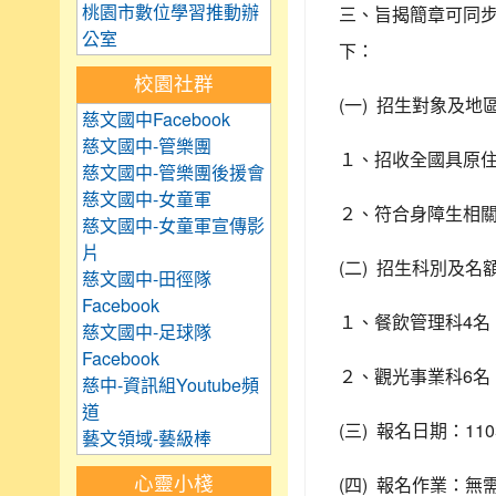
桃園市數位學習推動辦
三、旨揭簡章可同
公室
下：
校園社群
(
)
一
招生對象及地
慈文國中Facebook
慈文國中-管樂團
１、招收全國具原
慈文國中-管樂團後援會
慈文國中-女童軍
２、符合身障生相
慈文國中-女童軍宣傳影
片
(
)
二
招生科別及名
慈文國中-田徑隊
Facebook
4
１、餐飲管理科
名
慈文國中-足球隊
Facebook
6
２、觀光事業科
名
慈中-資訊組Youtube頻
道
(
)
110
三
報名日期：
藝文領域-藝級棒
(
)
心靈小棧
四
報名作業：無