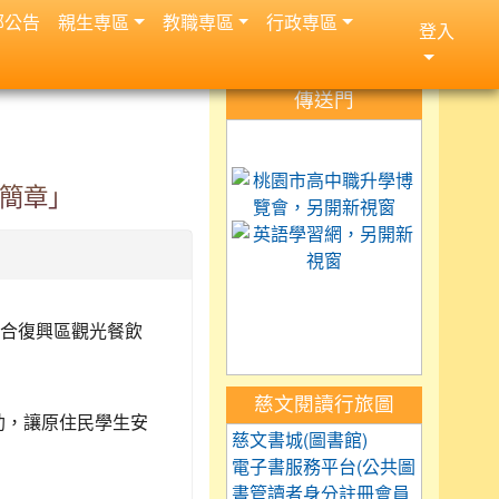
部公告
親生専區
教職専區
行政専區
登入
:::
傳送門
link to https://science.
link to 
生簡章」
link to h
link to https://car
link to https://exam.tc
link to https://saaass
合復興區觀光餐飲
慈文閱讀行旅圖
助，讓原住民學生安
慈文書城(圖書館)
電子書服務平台(公共圖
書管讀者身分註冊會員