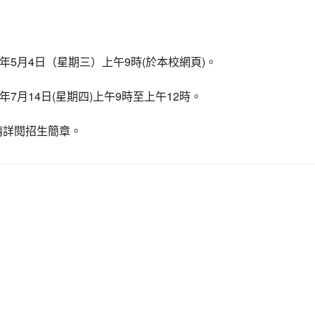
edu.tw/ \ title=心靈加油站，另開新視窗
。
5
4
9
(
)
年
月
日（星期三）上午
時
於本校網頁
。
7
14
(
)
9
12
年
月
日
星期四
上午
時至上午
時。
請詳閱招生簡章。