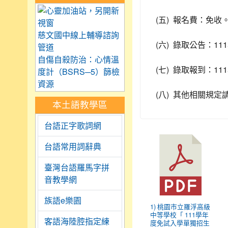
link to https://care.tyc.
(
)
五
報名費：免收
慈文國中線上輔導諮詢
(
)
111
六
錄取公告：
管道
自傷自殺防治：心情溫
(
)
111
七
錄取報到：
度計（BSRS─5）篩檢
資源
(
)
八
其他相關規定
本土語教學區
台語正字歌詞網
台語常用詞辭典
臺灣台語羅馬字拼
音教學網
族語e樂園
1) 桃園市立羅浮高級
中等學校「 111學年
客語海陸腔指定練
度免試入學單獨招生