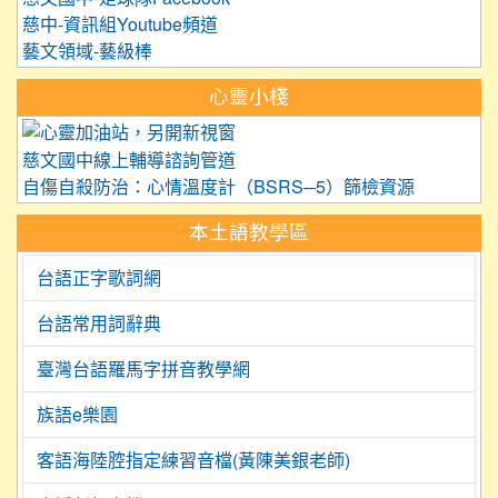
慈中-資訊組Youtube頻道
藝文領域-藝級棒
心靈小棧
link to https://care.tyc.edu.
慈文國中線上輔導諮詢管道
自傷自殺防治：心情溫度計（BSRS─5）篩檢資源
本土語教學區
台語正字歌詞網
台語常用詞辭典
臺灣台語羅馬字拼音教學網
族語e樂園
客語海陸腔指定練習音檔(黃陳美銀老師)