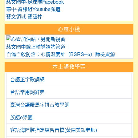
慈文國中-足球隊Facebook
慈中-資訊組Youtube頻道
藝文領域-藝級棒
心靈小棧
link to https://care.tyc.edu.
慈文國中線上輔導諮詢管道
自傷自殺防治：心情溫度計（BSRS─5）篩檢資源
本土語教學區
台語正字歌詞網
台語常用詞辭典
臺灣台語羅馬字拼音教學網
族語e樂園
客語海陸腔指定練習音檔(黃陳美銀老師)