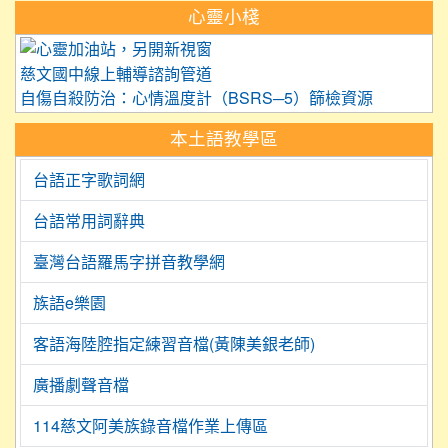
心靈小棧
link to https://care.tyc.edu.
慈文國中線上輔導諮詢管道
自傷自殺防治：心情溫度計（BSRS─5）篩檢資源
本土語教學區
台語正字歌詞網
台語常用詞辭典
臺灣台語羅馬字拼音教學網
族語e樂園
客語海陸腔指定練習音檔(黃陳美銀老師)
廣播劇聲音檔
114慈文阿美族錄音檔作業上傳區