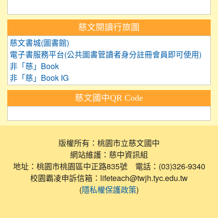
慈文閱讀行旅圖
慈文書城(圖書館)
電子書服務平台(公共圖書管讀者身分註冊會員即可使用)
非「慈」Book
非「慈」Book IG
慈文國中QR Code
版權所有：桃園市立慈文國中
網站維護：慈中資訊組
地址：桃園市桃園區中正路835號 電話：(03)326-9340
校園霸凌申訴信箱：lifeteach@twjh.tyc.edu.tw
(
)
隱私權保護政策