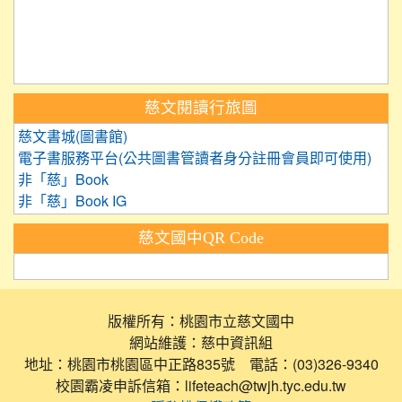
link to https://care.tyc.ed
link to https://exam.tcte.edu.tw/
link to https://saaassessment.nt
慈文閱讀行旅圖
慈文書城(圖書館)
電子書服務平台(公共圖書管讀者身分註冊會員即可使用)
非「慈」Book
非「慈」Book IG
慈文國中QR Code
版權所有：桃園市立慈文國中
網站維護：慈中資訊組
地址：桃園市桃園區中正路835號 電話：(03)326-9340
校園霸凌申訴信箱：lifeteach@twjh.tyc.edu.tw