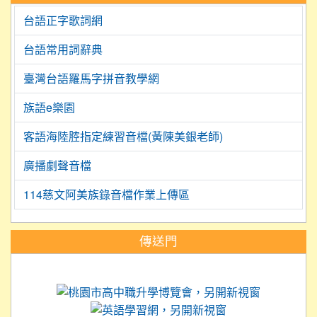
台語正字歌詞網
台語常用詞辭典
臺灣台語羅馬字拼音教學網
族語e樂園
客語海陸腔指定練習音檔(黃陳美銀老師)
廣播劇聲音檔
114慈文阿美族錄音檔作業上傳區
:::
傳送門
link to https://science.tyc.edu.tw
link to 
link to https://