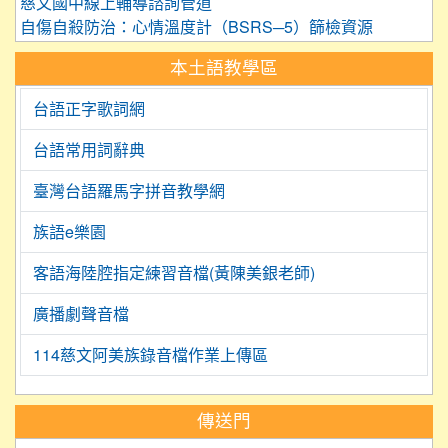
慈文國中線上輔導諮詢管道
自傷自殺防治：心情溫度計（BSRS─5）篩檢資源
本土語教學區
台語正字歌詞網
台語常用詞辭典
臺灣台語羅馬字拼音教學網
族語e樂園
客語海陸腔指定練習音檔(黃陳美銀老師)
廣播劇聲音檔
114慈文阿美族錄音檔作業上傳區
:::
傳送門