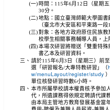
(一)
時間：115年6月12日（星期
30分。
(二)
地點：國立臺灣師範大學圖書館
（臺北市大安區和平東路一段1
(三)
對象：各地方政府原住民族教
校學生相關事務輔導人員，上限
(四)
本場次研習將贈送「雙重特殊
書乙本及研習資料。
三、
請於115年6月3日（星期三）前
選「研習報名/大專特教研習」（
）
w/menuLayout/register/study
單位核發研習時數6小時。
四、
本市所屬學校請本權責核予參加
代，所遺課務得依規定聘請代課
由本局主管地方教育發展基金當年
費用-聘僱及兼職人員薪資-兼職