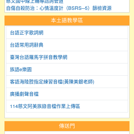
慈文國中線上輔導諮詢管道
自傷自殺防治：心情溫度計（BSRS─5）篩檢資源
本土語教學區
台語正字歌詞網
台語常用詞辭典
臺灣台語羅馬字拼音教學網
族語e樂園
客語海陸腔指定練習音檔(黃陳美銀老師)
廣播劇聲音檔
114慈文阿美族錄音檔作業上傳區
:::
傳送門