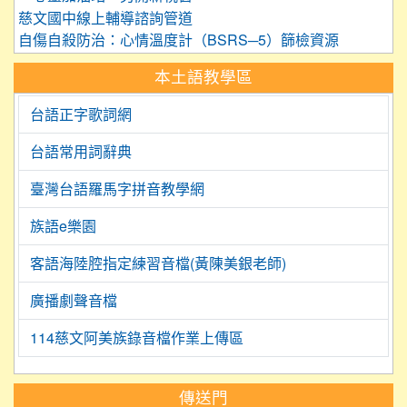
慈文國中線上輔導諮詢管道
自傷自殺防治：心情溫度計（BSRS─5）篩檢資源
本土語教學區
台語正字歌詞網
台語常用詞辭典
臺灣台語羅馬字拼音教學網
族語e樂園
客語海陸腔指定練習音檔(黃陳美銀老師)
廣播劇聲音檔
114慈文阿美族錄音檔作業上傳區
:::
傳送門