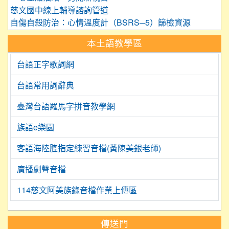
慈文國中線上輔導諮詢管道
自傷自殺防治：心情溫度計（BSRS─5）篩檢資源
本土語教學區
台語正字歌詞網
台語常用詞辭典
臺灣台語羅馬字拼音教學網
族語e樂園
客語海陸腔指定練習音檔(黃陳美銀老師)
廣播劇聲音檔
114慈文阿美族錄音檔作業上傳區
:::
傳送門