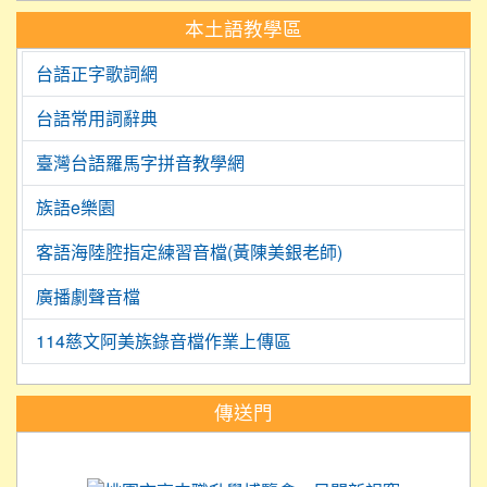
本土語教學區
台語正字歌詞網
台語常用詞辭典
臺灣台語羅馬字拼音教學網
族語e樂園
客語海陸腔指定練習音檔(黃陳美銀老師)
廣播劇聲音檔
114慈文阿美族錄音檔作業上傳區
:::
傳送門
link to https://science.tyc.edu.tw