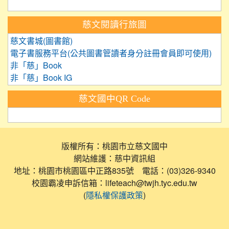
慈文閱讀行旅圖
慈文書城(圖書館)
電子書服務平台(公共圖書管讀者身分註冊會員即可使用)
非「慈」Book
非「慈」Book IG
慈文國中QR Code
版權所有：桃園市立慈文國中
網站維護：慈中資訊組
地址：桃園市桃園區中正路835號 電話：(03)326-9340
校園霸凌申訴信箱：lifeteach@twjh.tyc.edu.tw
(
)
隱私權保護政策