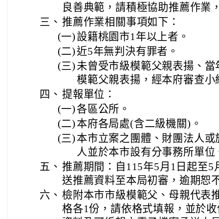
良善典範，請積極協助推薦作業
三、
推薦作業相關事項如下：
(一)
設籍桃園市1年以上者。
(二)
近5年無判決有罪者。
(三)
未曾受市級模範父親表揚、當
模範父親表揚，經本府審查小
四、
提報單位：
(一)
各區公所。
(二)
本府各局處(含二級機關)。
(三)
本市立案之團體、財團法人或
人並於本市設有分事務所單位
五、
推薦期間：自115年5月1日起至
送推薦資料至本局初審，逾期恕
六、
檢附本市市級模範父、母親代表
格各1份，請依格式填報，並於