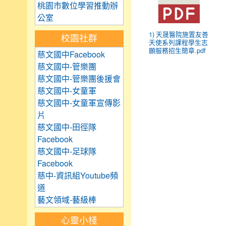
桃園市數位學習推動辦
公室
1) 天晟醫院施置友善
校園社群
天使系列課程學生志
願服務招生簡章.pdf
慈文國中Facebook
慈文國中-管樂團
慈文國中-管樂團後援會
慈文國中-女童軍
慈文國中-女童軍宣傳影
片
慈文國中-田徑隊
Facebook
慈文國中-足球隊
Facebook
慈中-資訊組Youtube頻
道
藝文領域-藝級棒
心靈小棧