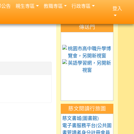
部公告
親生専區
教職専區
行政専區
登入
:::
傳送門
link to https://science.
link to 
link to h
link to https://car
link to https://exam.tc
link to https://saaass
慈文閱讀行旅圖
慈文書城(圖書館)
電子書服務平台(公共圖
書管讀者身分註冊會員