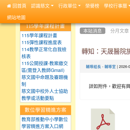
 回首頁
認識慈文
行政單位
榮譽榜
學校行事曆
:::
網站地圖
:::
:::
115學年課程計畫
本站消息
分月文章
115學年課程計畫
115彈性課程進度表
114教學正常化自我檢
轉知：天晟醫院
核表
115公開授課-教案繳交
-
| 2026
輔導組長
輔導室
區(需登入教師Gmail)
慈文國中命題及審題機
制
詳如附件，歡迎有
慈文國中校外人士協助
教學或活動要點
數位學習精進方案
教育部推動中小學數位
學習精進方案入口網