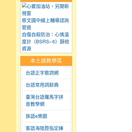
link to https://care.tyc.
慈文國中線上輔導諮詢
管道
自傷自殺防治：心情溫
度計（BSRS─5）篩檢
資源
本土語教學區
台語正字歌詞網
台語常用詞辭典
臺灣台語羅馬字拼
音教學網
族語e樂園
客語海陸腔指定練