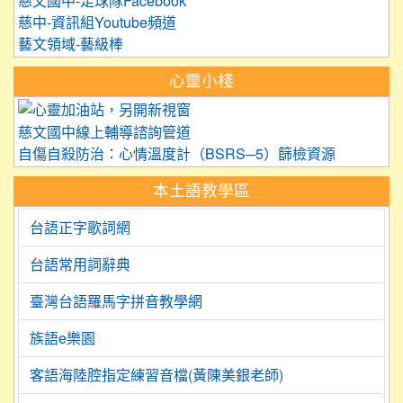
慈文國中-足球隊Facebook
慈中-資訊組Youtube頻道
藝文領域-藝級棒
心靈小棧
link to https://care.tyc.edu.
慈文國中線上輔導諮詢管道
自傷自殺防治：心情溫度計（BSRS─5）篩檢資源
本土語教學區
台語正字歌詞網
台語常用詞辭典
臺灣台語羅馬字拼音教學網
族語e樂園
客語海陸腔指定練習音檔(黃陳美銀老師)