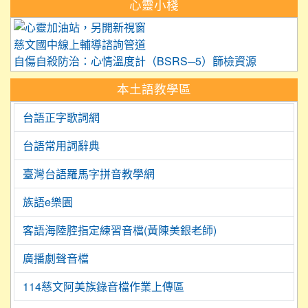
心靈小棧
link to https://care.tyc.edu.
慈文國中線上輔導諮詢管道
自傷自殺防治：心情溫度計（BSRS─5）篩檢資源
本土語教學區
台語正字歌詞網
台語常用詞辭典
臺灣台語羅馬字拼音教學網
族語e樂園
客語海陸腔指定練習音檔(黃陳美銀老師)
廣播劇聲音檔
114慈文阿美族錄音檔作業上傳區