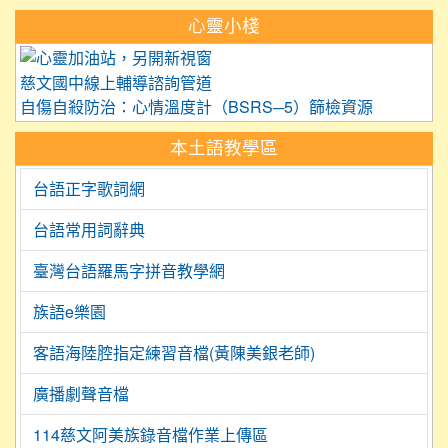
心靈小棧
link to https://care.tyc.edu.
慈文國中線上輔導諮詢管道
自傷自殺防治：心情溫度計（BSRS─5）篩檢資源
本土語教學區
台語正字歌詞網
台語常用詞辭典
臺灣台語羅馬字拼音教學網
族語e樂園
客語海陸腔指定練習音檔(黃陳美銀老師)
廣播劇聲音檔
114慈文阿美族錄音檔作業上傳區