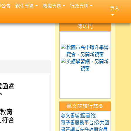
部公告
親生専區
教職専區
行政専區
登入
:::
傳送門
link to https://science.
link to 
link to h
link to https://car
link to https://exam.tc
link to https://saaass
號函暨
。
慈文閱讀行旅圖
殊教育
慈文書城(圖書館)
且符合
電子書服務平台(公共圖
書管讀者身分註冊會員