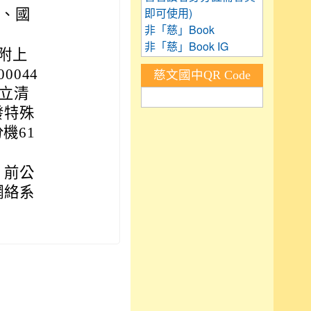
體、國
即可使用)
非「慈」Book
非「慈」Book IG
檢附上
044
慈文國中QR Code
國立清
發特殊
機61
）前公
網絡系