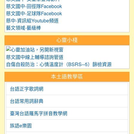
慈文國中-田徑隊Facebook
慈文國中-足球隊Facebook
慈中-資訊組Youtube頻道
藝文領域-藝級棒
心靈小棧
link to https://care.tyc.edu.
慈文國中線上輔導諮詢管道
自傷自殺防治：心情溫度計（BSRS─5）篩檢資源
本土語教學區
台語正字歌詞網
台語常用詞辭典
臺灣台語羅馬字拼音教學網
族語e樂園