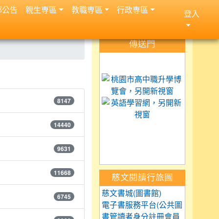
部公告
親生専區
教職専區
行政専區
登入
:::
傳送門
link to https://science.
link to 
8147
link to h
14440
link to https://car
link to https://exam.tc
link to https://saaass
9631
11668
慈文閱讀行旅圖
慈文書城(圖書館)
6745
電子書服務平台(公共圖
書管讀者身分註冊會員