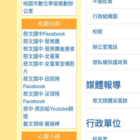
平面配置
桃園市數位學習推動辦
公室
行政組織圖
校園社群
校歌
慈文國中Facebook
慈文國中-管樂團
辦公室電話
慈文國中-管樂團後援會
慈文國中-女童軍
隱私權保護政策
慈文國中-女童軍宣傳影
片
慈文國中-田徑隊
媒體報導
Facebook
慈文國中-足球隊
慈文媒體采風錄
Facebook
慈中-資訊組Youtube頻
道
行政單位
藝文領域-藝級棒
心靈小棧
校長室