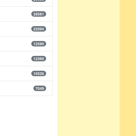
28581
22094
12590
12395
10526
7049