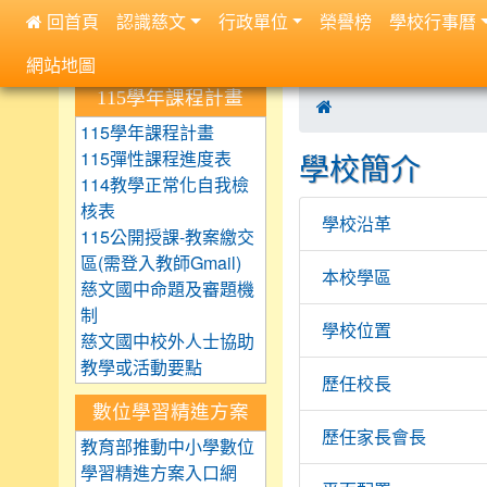
 回首頁
認識慈文
行政單位
榮譽榜
學校行事曆
:::
網站地圖
:::
:::
115學年課程計畫

115學年課程計畫
115彈性課程進度表
學校簡介
114教學正常化自我檢
核表
學校沿革
115公開授課-教案繳交
區(需登入教師Gmail)
本校學區
慈文國中命題及審題機
制
學校位置
慈文國中校外人士協助
教學或活動要點
歷任校長
數位學習精進方案
歷任家長會長
教育部推動中小學數位
學習精進方案入口網