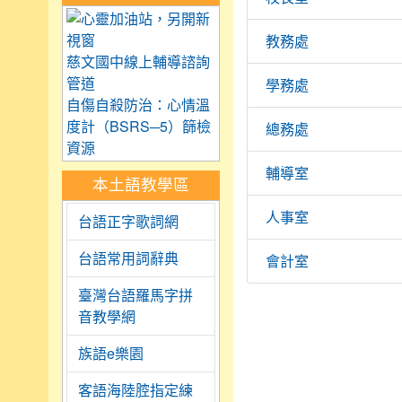
link to https://care.tyc.
教務處
慈文國中線上輔導諮詢
管道
學務處
自傷自殺防治：心情溫
度計（BSRS─5）篩檢
總務處
資源
輔導室
本土語教學區
人事室
台語正字歌詞網
台語常用詞辭典
會計室
臺灣台語羅馬字拼
音教學網
族語e樂園
客語海陸腔指定練