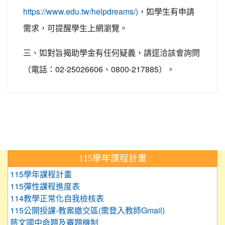
https://www.edu.tw/helpdreams/)
，如學生有申請
需求，可提醒學生上網瀏覽。
三、如對旨揭助學金有任何疑義，請逕洽該會詢問
02-25026606
0800-217885
（電話：
、
）。
:::
115學年課程計畫
115學年課程計畫
115彈性課程進度表
114教學正常化自我檢核表
115公開授課-教案繳交區(需登入教師Gmail)
慈文國中命題及審題機制