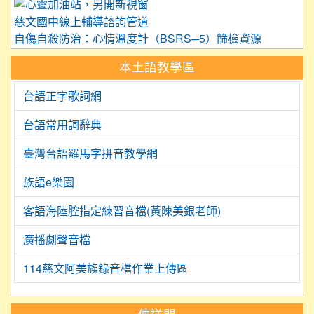
link to https://care.tyc.edu.
慈文國中線上輔導諮詢管道
自傷自殺防治：心情溫度計（BSRS─5）篩檢資源
本土語教學區
台語正字歌詞網
台語常用詞辭典
臺灣台語羅馬字拼音教學網
族語e樂園
客語海陸腔指定練習音檔(黃陳美銀老師)
廣播劇聲音檔
114慈文阿美族錄音檔作業上傳區
:::