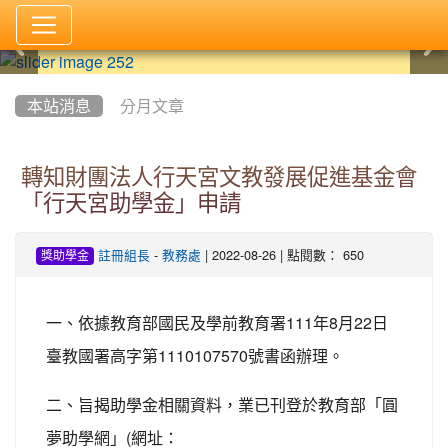
:::
本站消息
分月文章
轉知財團法人行天宮文教發展促進基金會
「行天宮助學金」申請
-
| 2022-08-26 | 點閱數： 650
註冊組長
教務處
獎助學金
111
8
22
一、依據教育部國民及學前教育署
年
月
日
1110107570
臺教國署高字第
號書函辦理。
二、旨揭助學金相關資料，業已刊登於教育部「圓
(
夢助學網」
網址：