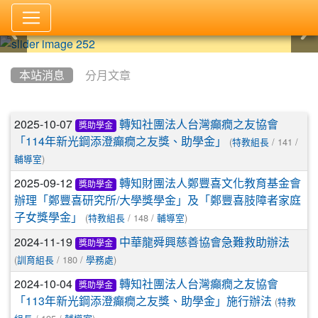
:::
本站消息
分月文章
文章列表
2025-10-07
轉知社團法人台灣癲癇之友協會
獎助學金
(
/ 141 /
「114年新光鋼添澄癲癇之友獎、助學金」
特教組長
)
輔導室
2025-09-12
轉知財團法人鄭豐喜文化教育基金會
獎助學金
辦理「鄭豐喜研究所/大學獎學金」及「鄭豐喜肢障者家庭
(
/ 148 /
)
子女獎學金」
特教組長
輔導室
2024-11-19
中華龍舜興慈善協會急難救助辦法
獎助學金
(
/ 180 /
)
訓育組長
學務處
2024-10-04
轉知社團法人台灣癲癇之友協會
獎助學金
(
「113年新光鋼添澄癲癇之友獎、助學金」施行辦法
特教