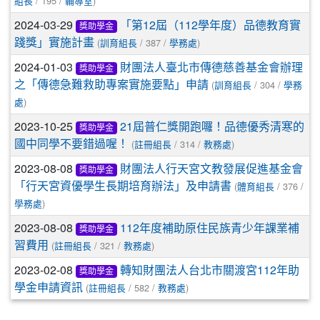
/ 195 /
)
組長
輔導室
2024-03-29
「第12屆（112學年度）品德教育實
獎助學金
(
/ 387 /
)
踐獎」實施計畫
訓育組長
學務處
2024-01-03
財團法人臺北市傳德慈善基金會辦理
獎助學金
(
/ 304 /
之「傳德急難救助專案實施要點」申請
訓育組長
學務
)
處
2023-10-25
21屆普仁獎開跑囉！品德優秀清寒的
獎助學金
(
/ 314 /
)
國中同學不要錯過喔！
註冊組長
教務處
2023-08-08
財團法人行天宮文教發展促進基金會
獎助學金
(
/ 376 /
「行天宮資優學生長期培育辦法」及申請書
體育組長
)
學務處
2023-08-08
112年度補助原住民族青少年課業補
獎助學金
(
/ 321 /
)
習費用
註冊組長
教務處
2023-02-08
轉知財團法人台北市關渡宮112年助
獎助學金
(
/ 582 /
)
學金申請資訊
註冊組長
教務處