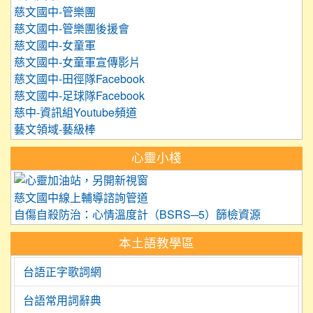
慈文國中-管樂團
慈文國中-管樂團後援會
慈文國中-女童軍
慈文國中-女童軍宣傳影片
慈文國中-田徑隊Facebook
慈文國中-足球隊Facebook
慈中-資訊組Youtube頻道
藝文領域-藝級棒
心靈小棧
link to https://care.tyc.edu.
慈文國中線上輔導諮詢管道
自傷自殺防治：心情溫度計（BSRS─5）篩檢資源
本土語教學區
台語正字歌詞網
台語常用詞辭典