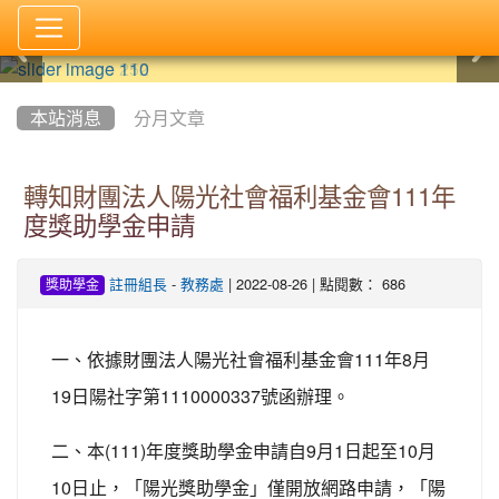
:::
本站消息
分月文章
轉知財團法人陽光社會福利基金會111年
度獎助學金申請
-
| 2022-08-26 | 點閱數： 686
註冊組長
教務處
獎助學金
111
8
一、依據財團法人陽光社會福利基金會
年
月
19
1110000337
日陽社字第
號函辦理。
(111)
9
1
10
二、本
年度獎助學金申請自
月
日起至
月
10
日止，「陽光獎助學金」僅開放網路申請，「陽