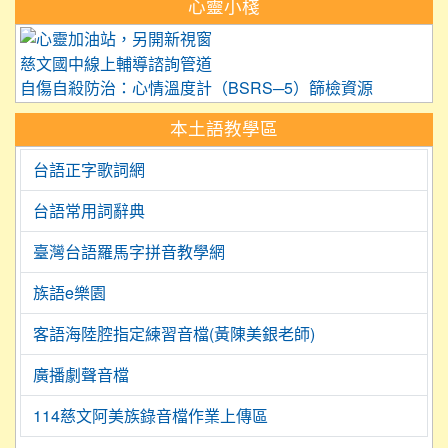
心靈小棧
link to https://care.tyc.edu.
慈文國中線上輔導諮詢管道
自傷自殺防治：心情溫度計（BSRS─5）篩檢資源
本土語教學區
台語正字歌詞網
台語常用詞辭典
臺灣台語羅馬字拼音教學網
族語e樂園
客語海陸腔指定練習音檔(黃陳美銀老師)
廣播劇聲音檔
114慈文阿美族錄音檔作業上傳區